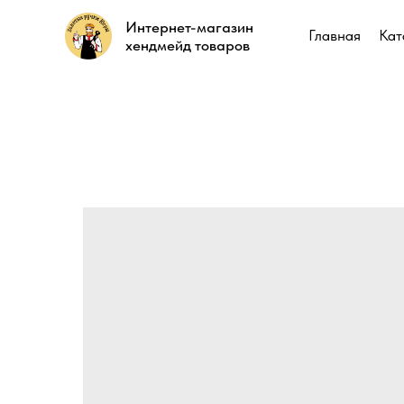
Интернет-магазин
Интернет-магазин
Главная
Главная
Кат
Кат
хендмейд товаров
хендмейд товаров