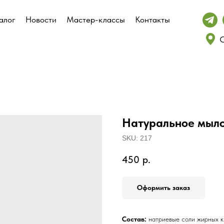
алог
алог
Новости
Новости
Мастер-классы
Мастер-классы
Контакты
Контакты
С
С
Натуральное мыло
SKU:
217
450
р.
Оформить заказ
Состав:
натриевые соли жирных к