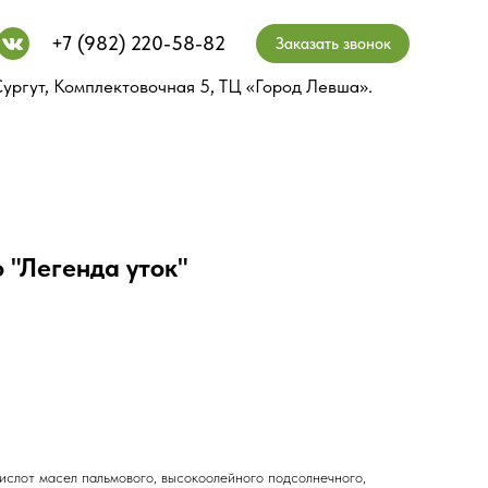
+7 (982) 220-58-82
+7 (982) 220-58-82
Заказать звонок
Заказать звонок
ургут, Комплектовочная 5, ТЦ «Город Левша».
ургут, Комплектовочная 5, ТЦ «Город Левша».
 "Легенда уток"
ислот масел пальмового, высокоолейного подсолнечного,