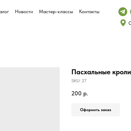
алог
алог
Новости
Новости
Мастер-классы
Мастер-классы
Контакты
Контакты
С
С
Пасхальные кроли
SKU:
27
200
р.
Оформить заказ