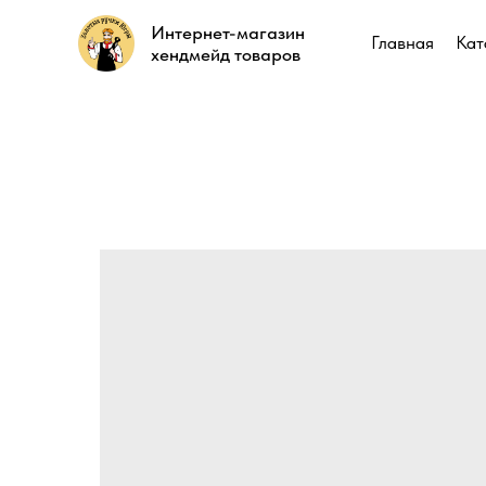
Интернет-магазин
Интернет-магазин
Главная
Главная
Кат
Кат
хендмейд товаров
хендмейд товаров