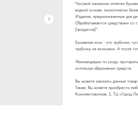
Часовой механизм оплетен бумажн
водной основе, экологически беза
Изделия, предназначенные для дет
Обрабатываются средствами со с
(продуктов)".
Бумажная лоза - это трубочки, туг
трубочку не возможно. А после тог
Рекомендации по уходу
: протират
используя абразивных средств.
Вы можете заказать данный товар 
Также, Вы можете приобрести любой
Комплектовочная, 5, ТЦ «Город Ле