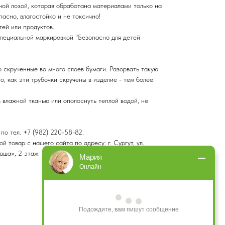
ой лозой, которая обработана материалами только на
пасно, влагостойко и не токсично!
ей или продуктов.
пециальной маркировкой "Безопасно для детей
о скрученные во много слоев бумаги. Разорвать такую
о, как эти трубочки скручены в изделие - тем более.
ь влажной тканью или ополоснуть теплой водой, не
по тел. +7 (982) 220-58-82.
 товар с нашего сайта по адресу: г. Сургут, ул.
вша», 2 этаж.
Мария
Онлайн
Подождите, вам пишут сообщение