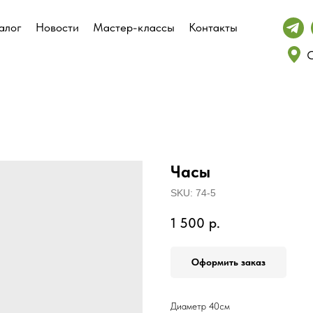
алог
алог
Новости
Новости
Мастер-классы
Мастер-классы
Контакты
Контакты
С
С
Часы
SKU:
74-5
1 500
р.
Оформить заказ
Диаметр 40см