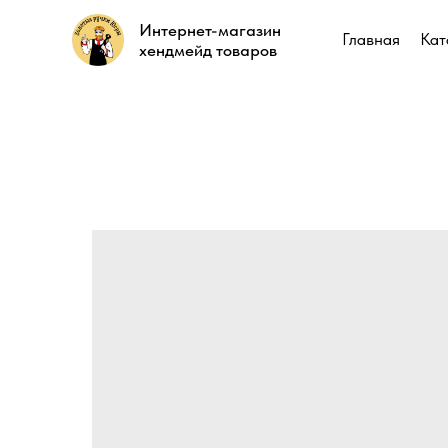
Интернет-магазин
Интернет-магазин
Главная
Главная
Кат
Кат
хендмейд товаров
хендмейд товаров