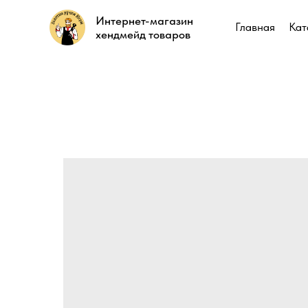
Интернет-магазин
Интернет-магазин
Главная
Главная
Кат
Кат
хендмейд товаров
хендмейд товаров