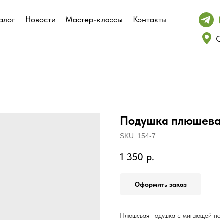
алог
алог
Новости
Новости
Мастер-классы
Мастер-классы
Контакты
Контакты
С
С
Подушка плюшевая
SKU:
154-7
1 350
р.
Оформить заказ
Плюшевая подушка с мигающей на