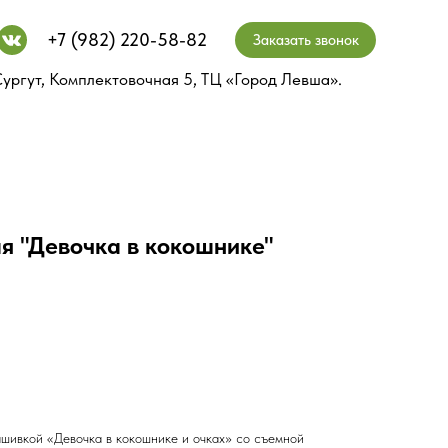
+7 (982) 220-58-82
+7 (982) 220-58-82
Заказать звонок
Заказать звонок
ургут, Комплектовочная 5, ТЦ «Город Левша».
ургут, Комплектовочная 5, ТЦ «Город Левша».
 "Девочка в кокошнике"
шивкой «Девочка в кокошнике и очках» со съемной