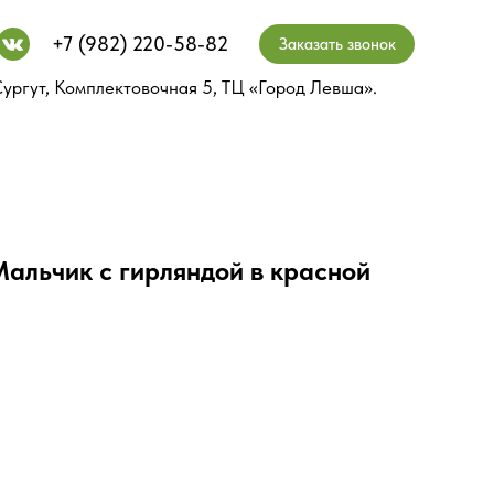
+7 (982) 220-58-82
+7 (982) 220-58-82
Заказать звонок
Заказать звонок
ургут, Комплектовочная 5, ТЦ «Город Левша».
ургут, Комплектовочная 5, ТЦ «Город Левша».
альчик с гирляндой в красной