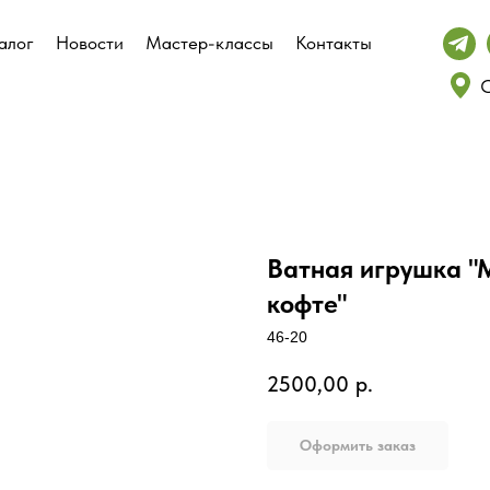
алог
алог
Новости
Новости
Мастер-классы
Мастер-классы
Контакты
Контакты
С
С
Ватная игрушка "М
кофте"
46-20
2500,00
р.
Оформить заказ