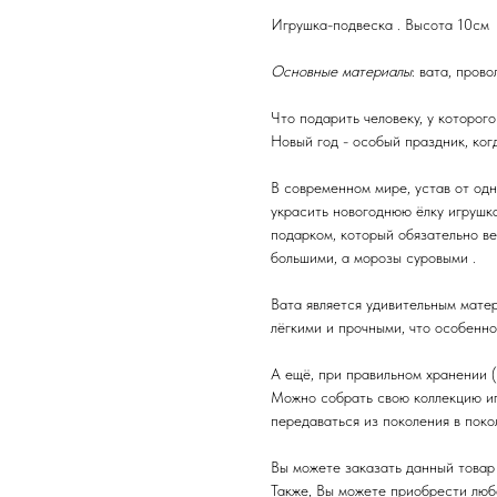
Игрушка-подвеска . Высота 10см
Основные материалы
: вата, пров
Что подарить человеку, у которого
Новый год - особый праздник, ког
В современном мире, устав от од
украсить новогоднюю ёлку игрушк
подарком, который обязательно ве
большими, а морозы суровыми .
Вата является удивительным мате
лёгкими и прочными, что особенн
А ещё, при правильном хранении ( 
Можно собрать свою коллекцию иг
передаваться из поколения в поко
Вы можете заказать данный товар 
Также, Вы можете приобрести любой