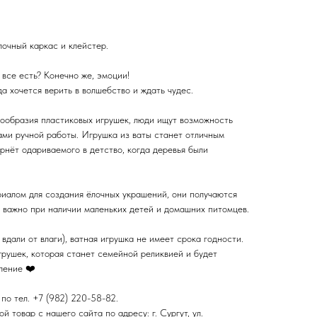
олочный каркас и клейстер.
 все есть? Конечно же, эмоции!
да хочется верить в волшебство и ждать чудес.
нообразия пластиковых игрушек, люди ищут возможность
ами ручной работы. Игрушка из ваты станет отличным
рнёт одариваемого в детство, когда деревья были
риалом для создания ёлочных украшений, они получаются
о важно при наличии маленьких детей и домашних питомцев.
вдали от влаги), ватная игрушка не имеет срока годности.
рушек, которая станет семейной реликвией и будет
ление ❤️
по тел. +7 (982) 220-58-82.
 товар с нашего сайта по адресу: г. Сургут, ул.