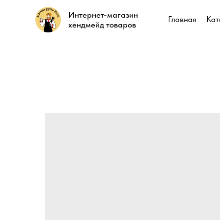
Интернет-магазин
Интернет-магазин
Главная
Главная
Кат
Кат
хендмейд товаров
хендмейд товаров