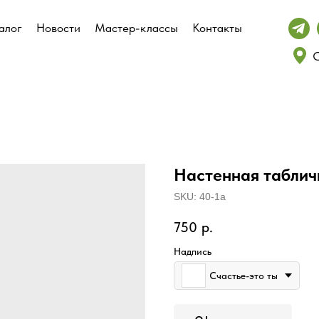
алог
алог
Новости
Новости
Мастер-классы
Мастер-классы
Контакты
Контакты
С
С
Настенная табличк
SKU:
40-1а
750
р.
Надпись
Счастье-это ты