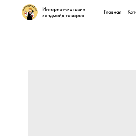
Интернет-магазин
Интернет-магазин
Главная
Главная
Кат
Кат
хендмейд товаров
хендмейд товаров