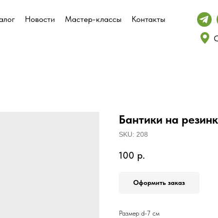
алог
алог
Новости
Новости
Мастер-классы
Мастер-классы
Контакты
Контакты
С
С
Бантики на резин
SKU:
208
100
р.
Оформить заказ
Размер d-7 см