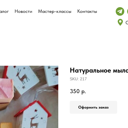
алог
алог
Новости
Новости
Мастер-классы
Мастер-классы
Контакты
Контакты
С
С
Натуральное мыл
SKU:
217
350
р.
Оформить заказ