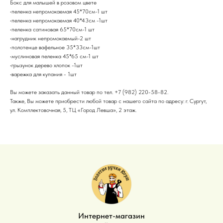
Бокс для малышей в розовом цвете
•пеленка непромокаемая 45*70см-1 шт
•пеленка непромокаемая 40*43см -1шт
•пеленка сатиновая 65*70см-1 шт
•нагрудник непромокаемый-2 шт
•полотенце вафельное 35*33см-1шт
•муслиновая пеленка 45*65 см-1 шт
•грызунок дерево хлопок -1шт
•варежка для купания - 1шт
Вы можете заказать данный товар по тел. +7 (982) 220-58-82.
Также, Вы можете приобрести любой товар с нашего сайта по адресу: г. Сургут,
ул. Комплектовочная, 5, ТЦ «Город Левша», 2 этаж.
Интернет-магазин