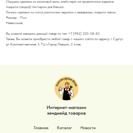
Игрушка сделана из хлопковой ваты, клейстера, на проволочном каркасе,
покрыта слюдой/ глиттером для блеска.
Личико сделано из гипса, расписано акрилом и акварелью, покрыто лаком.
Размер - 11см.
Невесомая.
Вы можете заказать данный товар по тел. +7 (982) 220-58-82.
Также, Вы можете приобрести любой товар с нашего сайта по адресу: г. Сургут,
ул. Комплектовочная, 5, ТЦ «Город Левша», 2 этаж.
Интернет-магазин
хендмейд товаров
Главная
Каталог
Новости