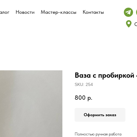
алог
алог
Новости
Новости
Мастер-классы
Мастер-классы
Контакты
Контакты
С
С
Ваза с пробиркой 
SKU:
254
800
р.
Оформить заказ
Полностью ручная работа