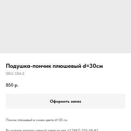
Подушка-пончик плюшевый d=30см
SKU:
154-2
850
р.
Оформить заказ
Пончик плюшевый в синем цвете d=30 см
Вы можете заказать данный товар по тел. +7 (982) 220-58-82.