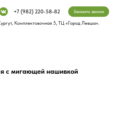
+7 (982) 220-58-82
+7 (982) 220-58-82
Заказать звонок
Заказать звонок
ургут, Комплектовочная 5, ТЦ «Город Левша».
ургут, Комплектовочная 5, ТЦ «Город Левша».
я с мигающей нашивкой