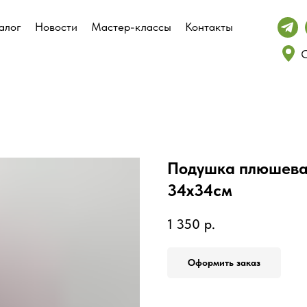
алог
алог
Новости
Новости
Мастер-классы
Мастер-классы
Контакты
Контакты
С
С
Подушка плюшева
34х34см
1 350
р.
Оформить заказ