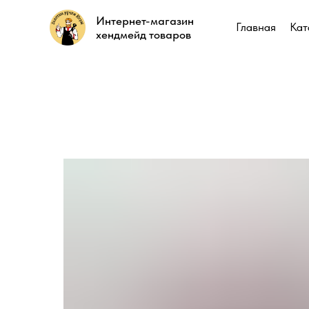
Интернет-магазин
Интернет-магазин
Главная
Главная
Кат
Кат
хендмейд товаров
хендмейд товаров