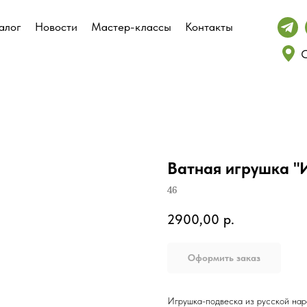
алог
алог
Новости
Новости
Мастер-классы
Мастер-классы
Контакты
Контакты
С
С
Ватная игрушка "
46
2900,00
р.
Оформить заказ
Игрушка-подвеска из русской нар