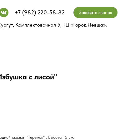
+7 (982) 220-58-82
+7 (982) 220-58-82
Заказать звонок
Заказать звонок
ургут, Комплектовочная 5, ТЦ «Город Левша».
ургут, Комплектовочная 5, ТЦ «Город Левша».
Избушка c лисой"
одной сказки "Теремок" . Высота 16 см.