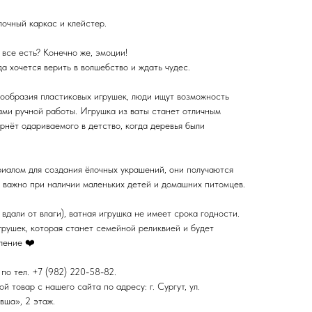
олочный каркас и клейстер.
 все есть? Конечно же, эмоции!
да хочется верить в волшебство и ждать чудес.
нообразия пластиковых игрушек, люди ищут возможность
ами ручной работы. Игрушка из ваты станет отличным
рнёт одариваемого в детство, когда деревья были
риалом для создания ёлочных украшений, они получаются
о важно при наличии маленьких детей и домашних питомцев.
вдали от влаги), ватная игрушка не имеет срока годности.
рушек, которая станет семейной реликвией и будет
ление ❤️
по тел. +7 (982) 220-58-82.
 товар с нашего сайта по адресу: г. Сургут, ул.
вша», 2 этаж.