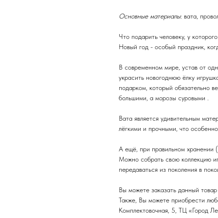
Основные материалы
: вата, пров
Что подарить человеку, у которого
Новый год - особый праздник, ког
В современном мире, устав от од
украсить новогоднюю ёлку игрушк
подарком, который обязательно ве
большими, а морозы суровыми .
Вата является удивительным мате
лёгкими и прочными, что особенн
А ещё, при правильном хранении ( 
Можно собрать свою коллекцию иг
передаваться из поколения в поко
Вы можете заказать данный товар 
Также, Вы можете приобрести любой
Комплектовочная, 5, ТЦ «Город Ле