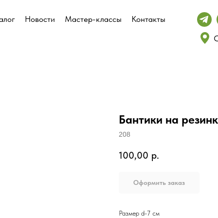
алог
алог
Новости
Новости
Мастер-классы
Мастер-классы
Контакты
Контакты
С
С
Бантики на резин
208
100,00
р.
Оформить заказ
Размер d-7 см