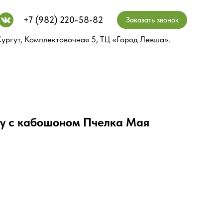
+7 (982) 220-58-82
+7 (982) 220-58-82
Заказать звонок
Заказать звонок
ургут, Комплектовочная 5, ТЦ «Город Левша».
ургут, Комплектовочная 5, ТЦ «Город Левша».
ку с кабошоном Пчелка Мая