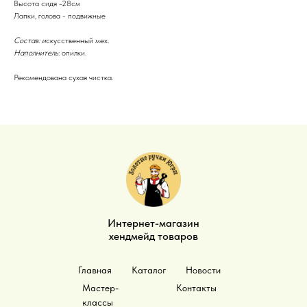
Высота сидя -28см
Лапки, голова - подвижные
Состав: и
скусственный мех.
Наполнитель
: опилки.
Рекомендована сухая чистка.
Интернет-магазин
хендмейд товаров
Главная
Каталог
Новости
Мастер-
Контакты
классы