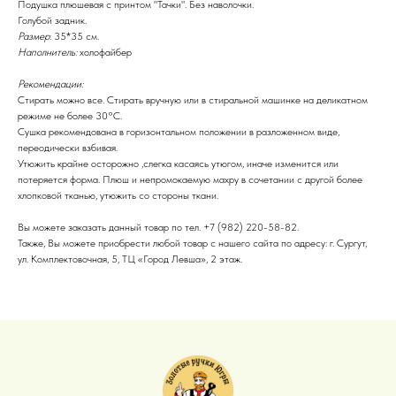
Подушка плюшевая с принтом "Тачки". Без наволочки.
Голубой задник.
Размер
: 35*35 см.
Наполнитель:
холофайбер
Рекомендации:
Стирать можно все. Стирать вручную или в стиральной машинке на деликатном
режиме не более 30°C.
Сушка рекомендована в горизонтальном положении в разложенном виде,
переодически взбивая.
Утюжить крайне осторожно ,слегка касаясь утюгом, иначе изменится или
потеряется форма. Плюш и непромокаемую махру в сочетании с другой более
хлопковой тканью, утюжить со стороны ткани.
Вы можете заказать данный товар по тел. +7 (982) 220-58-82.
Также, Вы можете приобрести любой товар с нашего сайта по адресу: г. Сургут,
ул. Комплектовочная, 5, ТЦ «Город Левша», 2 этаж.