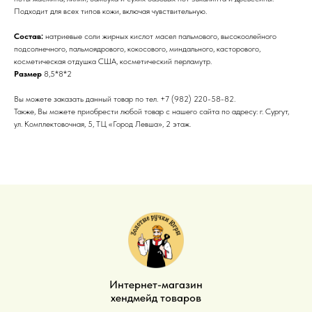
Подходит для всех типов кожи, включая чувствительную.
Состав:
натриевые соли жирных кислот масел пальмового, высокоолейного
подсолнечного, пальмоядрового, кокосового, миндального, касторового,
косметическая отдушка США, косметический перламутр.
Размер
8,5*8*2
Вы можете заказать данный товар по тел. +7 (982) 220-58-82.
Также, Вы можете приобрести любой товар с нашего сайта по адресу: г. Сургут,
ул. Комплектовочная, 5, ТЦ «Город Левша», 2 этаж.
Интернет-магазин
хендмейд товаров